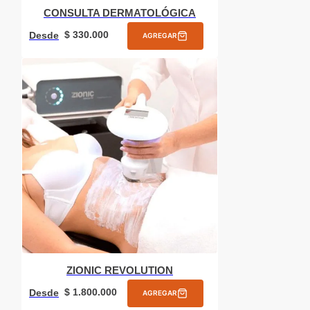
CONSULTA DERMATOLÓGICA
$
330
.
000
Desde
AGREGAR
ZIONIC REVOLUTION
$
1
.
800
.
000
Desde
AGREGAR