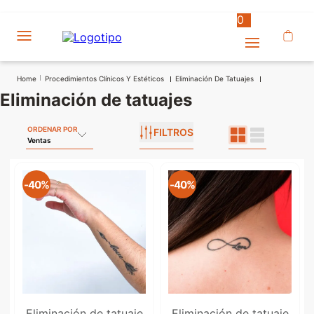
0
Procedimientos Clínicos Y Estéticos
Eliminación De Tatuajes
eliminación de tatuajes
ORDENAR POR
FILTROS
Ventas
-
40%
-
40%
Eliminación de tatuaje
Eliminación de tatuaje