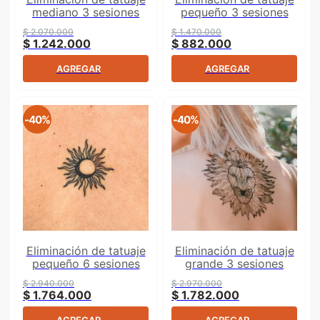
mediano 3 sesiones
pequeño 3 sesiones
$
2
.
070
.
000
$
1
.
470
.
000
$
1
.
242
.
000
$
882
.
000
AGREGAR
AGREGAR
-
40%
-
40%
Eliminación de tatuaje
Eliminación de tatuaje
pequeño 6 sesiones
grande 3 sesiones
$
2
.
940
.
000
$
2
.
970
.
000
$
1
.
764
.
000
$
1
.
782
.
000
AGREGAR
AGREGAR