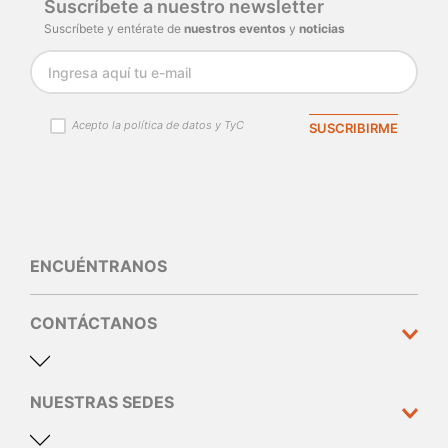
Suscríbete a nuestro newsletter
Suscríbete y entérate de
nuestros eventos
y
noticias
Acepto la política de datos y TyC
SUSCRIBIRME
ENCUÉNTRANOS
CONTÁCTANOS
NUESTRAS SEDES
Dirección y teléfono
Calle 10 N°30 - 310 Medellín