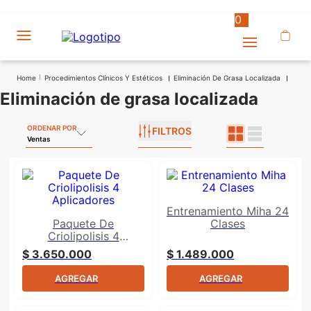
0
Procedimientos Clínicos Y Estéticos
Eliminación De Grasa Localizada
eliminación de grasa localizada
ORDENAR POR
FILTROS
Ventas
Entrenamiento Miha 24
Paquete De
Clases
Criolipolisis 4
Aplicadores
$
3
.
650
.
000
$
1
.
489
.
000
AGREGAR
AGREGAR