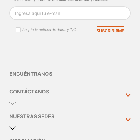
Acepto la política de datos y TyC
SUSCRIBIRME
ENCUÉNTRANOS
CONTÁCTANOS
NUESTRAS SEDES
Dirección y teléfono
Calle 10 N°30 - 310 Medellín
60(4) 44 44 005
servicioalcliente@dermatologica.co