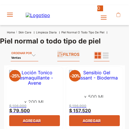
0
Skin Care
Limpieza Diaria
Piel Normal O Todo Tipo De Piel
piel normal o todo tipo de piel
ORDENAR POR
FILTROS
Ventas
-
25%
-
20%
x
500 ML
x
200 ML
$
106
.
000
$
196
.
900
$
79
.
500
$
157
.
520
AGREGAR
AGREGAR