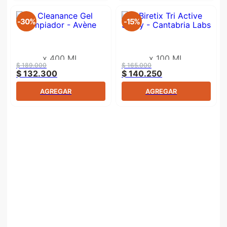
-
30%
-
15%
x
400 ML
x
100 ML
$
189
.
000
$
165
.
000
$
132
.
300
$
140
.
250
AGREGAR
AGREGAR