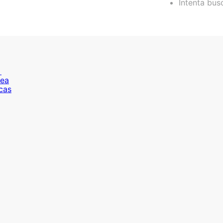
Intenta bus
cea
cas
e piel
e piel
é
cea
cas