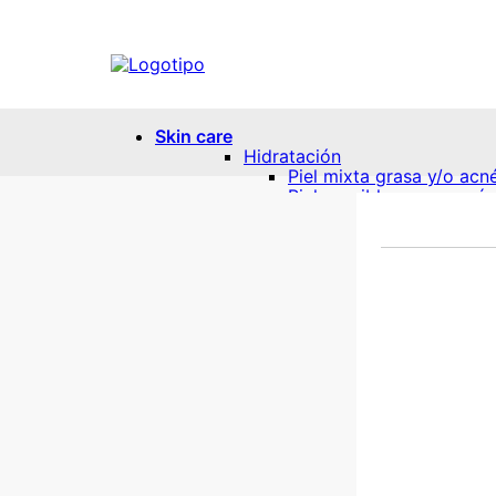
Skin care
Hidratación
Piel mixta grasa y/o acn
Piel sensible o con rosá
Piel con manchas y/o pe
Piel grasa
Piel seca
Piel sensible o con rosá
Piel normal o todo tipo d
Antiedad
Piel normal o todo tipo d
Piel seca y/o envejecida
Piel mixta grasa y/o acn
Piel sensible o con rosá
Piel con manchas y/o pe
Contorno de ojos
Protección solar
Piel seca
Piel mixta grasa y/o acn