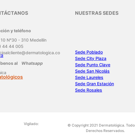
NTÁCTANOS
NUESTRAS SEDES
cción y teléfono
 10 N°30 - 310 Medellín
) 44 44 005
Sede Poblado
icioalcliente@dermatologica.co
da
Sede City Plaza
íbenos al
Whatsapp
Sede Punto Clave
Sede San Nicolás
nica
atológicos
Sede Laureles
Sede Gran Estación
Sede Rosales
Vigilado:
© Copyright 2021 Dermatológica. Todo
Derechos Reservados.