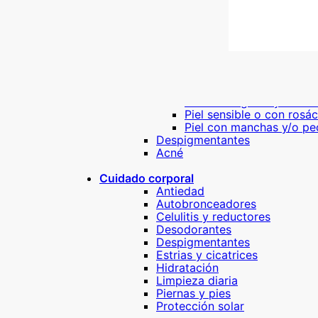
Piel sensible o con rosá
Piel con manchas y/o pe
Niños
Piel normal o todo tipo d
Limpieza Diaria
Piel normal o todo tipo d
Piel seca
Piel mixta grasa y/o acn
Piel sensible o con rosá
Piel con manchas y/o pe
Despigmentantes
Acné
Cuidado corporal
Antiedad
Autobronceadores
Celulitis y reductores
Desodorantes
Despigmentantes
Estrias y cicatrices
Hidratación
Limpieza diaria
Piernas y pies
Protección solar