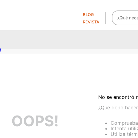
BLOG
REVISTA
é
cea
cas
cea
e piel
e piel
No se encontró 
e
¿Qué debo hacer
cea
OOPS!
cas
Comprueba 
Intenta util
Utiliza tér
é