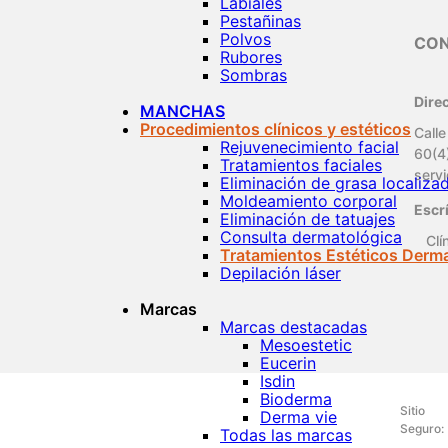
Labiales
Pestañinas
Polvos
CO
Rubores
Sombras
Dire
MANCHAS
Procedimientos clínicos y estéticos
Calle
Rejuvenecimiento facial
60(4
Tratamientos faciales
serv
Eliminación de grasa localiza
Moldeamiento corporal
Escr
Eliminación de tatuajes
Consulta dermatológica
Clí
Tratamientos Estéticos Derm
Depilación láser
Marcas
Marcas destacadas
Mesoestetic
Eucerin
Isdin
Bioderma
Sitio
Derma vie
Seguro:
Todas las marcas