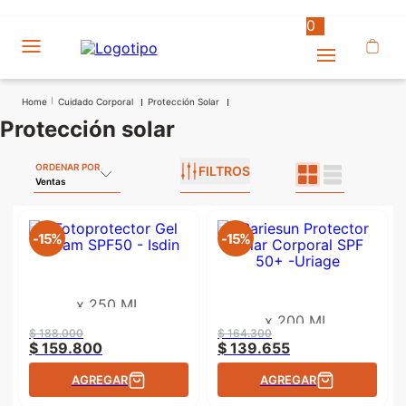
0
Cuidado Corporal
Protección Solar
protección solar
ORDENAR POR
FILTROS
Ventas
-
15%
-
15%
x
250 ML
x
200 ML
$
188
.
000
$
164
.
300
$
159
.
800
$
139
.
655
AGREGAR
AGREGAR