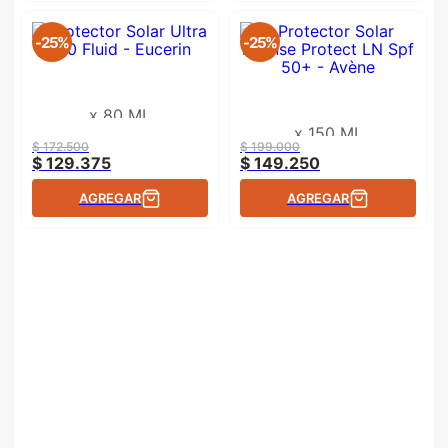
-
25%
-
25%
x
80 ML
x
150 ML
$
172
.
500
$
199
.
000
$
129
.
375
$
149
.
250
AGREGAR
AGREGAR