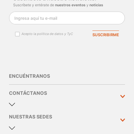
Suscríbete y entérate de
nuestros eventos
y
noticias
Acepto la política de datos y TyC
SUSCRIBIRME
ENCUÉNTRANOS
CONTÁCTANOS
NUESTRAS SEDES
Dirección y teléfono
Calle 10 N°30 - 310 Medellín
60(4) 44 44 005