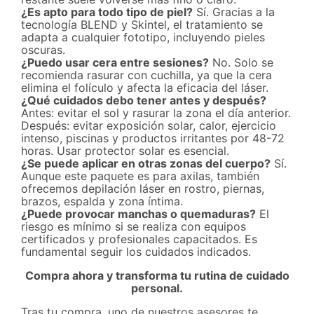
¿Es apto para todo tipo de piel?
Sí. Gracias a la
tecnología BLEND y Skintel, el tratamiento se
adapta a cualquier fototipo, incluyendo pieles
oscuras.
¿Puedo usar cera entre sesiones?
No. Solo se
recomienda rasurar con cuchilla, ya que la cera
elimina el folículo y afecta la eficacia del láser.
¿Qué cuidados debo tener antes y después?
Antes: evitar el sol y rasurar la zona el día anterior.
Después: evitar exposición solar, calor, ejercicio
intenso, piscinas y productos irritantes por 48-72
horas. Usar protector solar es esencial.
¿Se puede aplicar en otras zonas del cuerpo?
Sí.
Aunque este paquete es para axilas, también
ofrecemos depilación láser en rostro, piernas,
brazos, espalda y zona íntima.
¿Puede provocar manchas o quemaduras?
El
riesgo es mínimo si se realiza con equipos
certificados y profesionales capacitados. Es
fundamental seguir los cuidados indicados.
Compra ahora y transforma tu rutina de cuidado
personal.
Tras tu compra, uno de nuestros asesores te