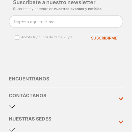
Suscríbete a nuestro newsletter
Suscríbete y entérate de
nuestros eventos
y
noticias
Acepto la política de datos y TyC
SUSCRIBIRME
ENCUÉNTRANOS
CONTÁCTANOS
NUESTRAS SEDES
Dirección y teléfono
Calle 10 N°30 - 310 Medellín