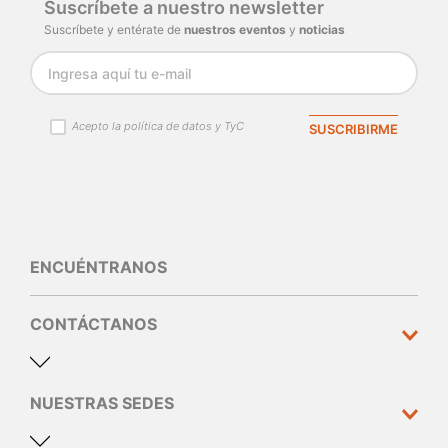
Suscríbete a nuestro newsletter
Suscríbete y entérate de
nuestros eventos
y
noticias
Acepto la política de datos y TyC
SUSCRIBIRME
ENCUÉNTRANOS
CONTÁCTANOS
NUESTRAS SEDES
Dirección y teléfono
Calle 10 N°30 - 310 Medellín