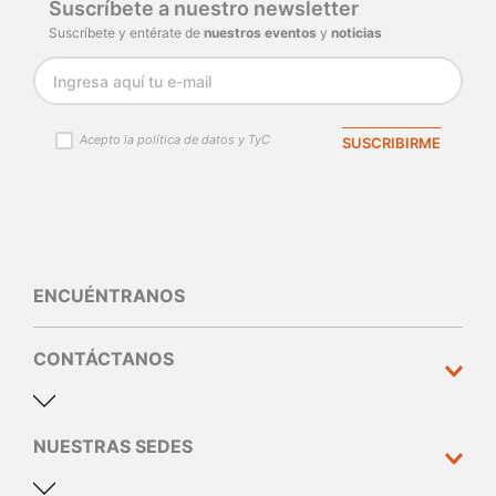
Suscríbete a nuestro newsletter
Suscríbete y entérate de
nuestros eventos
y
noticias
Acepto la política de datos y TyC
SUSCRIBIRME
ENCUÉNTRANOS
CONTÁCTANOS
NUESTRAS SEDES
Dirección y teléfono
Calle 10 N°30 - 310 Medellín