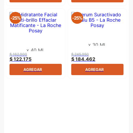
-
25%
-
25%
x
30 ML
x
40 ML
$
162
.
900
$
245
.
950
$
122
.
175
$
184
.
462
AGREGAR
AGREGAR