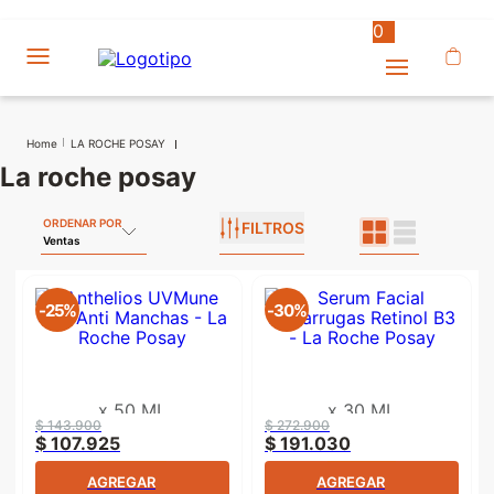
0
LA ROCHE POSAY
la roche posay
ORDENAR POR
FILTROS
Ventas
-
25%
-
30%
x
50 ML
x
30 ML
$
143
.
900
$
272
.
900
$
107
.
925
$
191
.
030
AGREGAR
AGREGAR