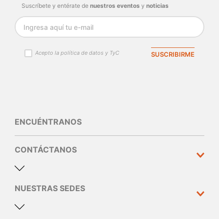
Suscríbete y entérate de
nuestros eventos
y
noticias
Acepto la política de datos y TyC
SUSCRIBIRME
ENCUÉNTRANOS
CONTÁCTANOS
NUESTRAS SEDES
Dirección y teléfono
Calle 10 N°30 - 310 Medellín
60(4) 44 44 005