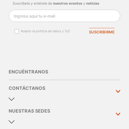
Suscríbete y entérate de
nuestros eventos
y
noticias
Acepto la política de datos y TyC
SUSCRIBIRME
ENCUÉNTRANOS
CONTÁCTANOS
NUESTRAS SEDES
Dirección y teléfono
Calle 10 N°30 - 310 Medellín
60(4) 44 44 005