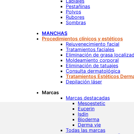
Labiales
Pestañinas
Polvos
Rubores
Sombras
MANCHAS
Procedimientos clínicos y estéticos
Rejuvenecimiento facial
Tratamientos faciales
Eliminación de grasa localiza
Moldeamiento corporal
Eliminación de tatuajes
Consulta dermatológica
Tratamientos Estéticos Derm
Depilación láser
Marcas
Marcas destacadas
Mesoestetic
Eucerin
Isdin
Bioderma
Derma vie
Todas las marcas