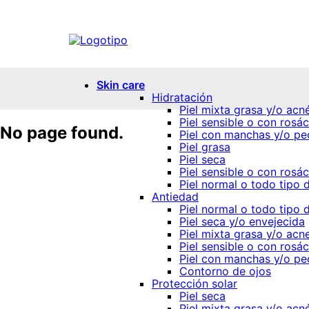
Skin care
Hidratación
Piel mixta grasa y/o acn
Piel sensible o con rosá
No page found.
Piel con manchas y/o pe
Piel grasa
Piel seca
Piel sensible o con rosá
Piel normal o todo tipo d
Antiedad
Piel normal o todo tipo d
Piel seca y/o envejecida
Piel mixta grasa y/o acn
Piel sensible o con rosá
Piel con manchas y/o pe
Contorno de ojos
Protección solar
Piel seca
Piel mixta grasa y/o acn