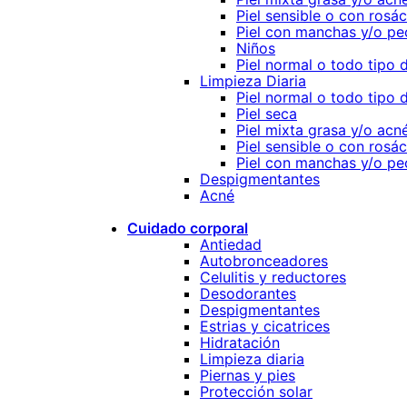
Piel sensible o con rosá
Piel con manchas y/o pe
Niños
Piel normal o todo tipo d
Limpieza Diaria
Piel normal o todo tipo d
Piel seca
Piel mixta grasa y/o acn
Piel sensible o con rosá
Piel con manchas y/o pe
Despigmentantes
Acné
Cuidado corporal
Antiedad
Autobronceadores
Celulitis y reductores
Desodorantes
Despigmentantes
Estrias y cicatrices
Hidratación
Limpieza diaria
Piernas y pies
Protección solar