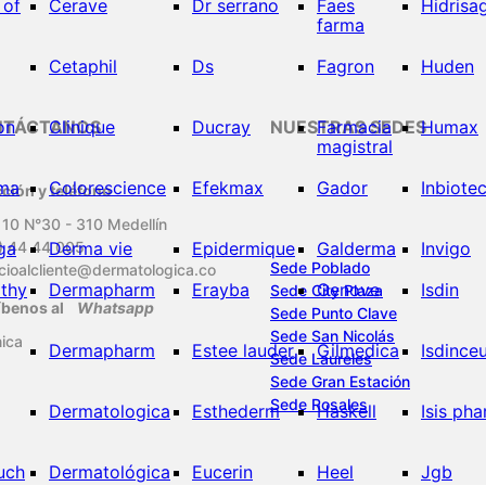
 of
Cerave
Dr serrano
Faes
Hidrisa
farma
Cetaphil
Ds
Fagron
Huden
on
NTÁCTANOS
Clinique
Ducray
NUESTRAS SEDES
Farmacia
Humax
magistral
ma
Colorescience
Efekmax
Gador
Inbiote
cción y teléfono
 10 N°30 - 310 Medellín
ga
) 44 44 005
Derma vie
Epidermique
Galderma
Invigo
Sede Poblado
icioalcliente@dermatologica.co
lthy
Dermapharm
Erayba
Genove
Isdin
Sede City Plaza
íbenos al
Whatsapp
Sede Punto Clave
Sede San Nicolás
nica
Dermapharm
Estee lauder
Gilmedica
Isdinceu
Sede Laureles
Sede Gran Estación
Sede Rosales
Dermatologica
Esthederm
Haskell
Isis ph
uch
Dermatológica
Eucerin
Heel
Jgb