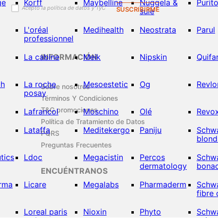
ge
Korff
Maybelline
Nuggela &
Purit
Acepto la política de datos y TyC
SUSCRIBIRME
sule
L'oréal
Medihealth
Neostrata
Parul
professionnel
La cabine
INFORMACIÓN
Meik
Nipskin
Quifa
ch
La roche
Mesoestetic
Og
Revlo
Sobre nosotros
posay
Términos Y Condiciones
T&C promociones
Lafrancol
Moschino
Olé
Revox
Política de Tratamiento de Datos
Lataffa
Meditekergo
Paniju
Schw
PQRS
blon
Preguntas Frecuentes
tics
Ldoc
Megacistin
Percos
Schw
dermatology
bona
ENCUÉNTRANOS
arma
Licare
Megalabs
Pharmaderm
Schw
fibre 
Loreal paris
Nioxin
Phyto
Schw