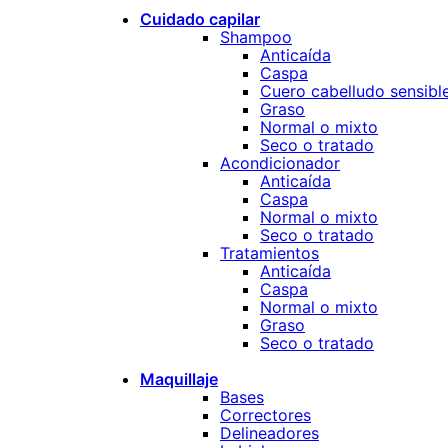
Cuidado capilar
Shampoo
Anticaída
Caspa
Cuero cabelludo sensibl
Graso
Normal o mixto
Seco o tratado
Acondicionador
Anticaída
Caspa
Normal o mixto
Seco o tratado
Tratamientos
Anticaída
Caspa
Normal o mixto
Graso
Seco o tratado
Maquillaje
Bases
Correctores
Delineadores