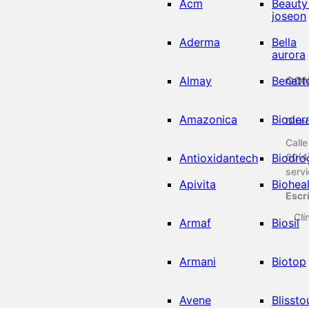
Acm
Beauty
joseon
Aderma
Bella
aurora
Almay
Benett
CO
Amazonica
Bioder
Dire
Calle
Antioxidantech
Biodro
60(4
serv
Apivita
Biohea
Escr
Clí
Armaf
Biosil
Armani
Biotop
Avene
Blissto