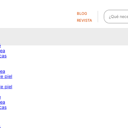
BLOG
REVISTA
é
cea
cas
cea
e piel
e piel
e
cea
cas
é