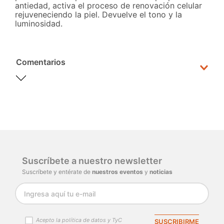
antiedad, activa el proceso de renovación celular
rejuveneciendo la piel. Devuelve el tono y la
luminosidad.
Comentarios
Por favor, inicia sesión para escribir un
comentario.
Cargando comentarios…
Suscríbete a nuestro newsletter
Suscríbete y entérate de
nuestros eventos
y
noticias
Acepto la política de datos y TyC
SUSCRIBIRME