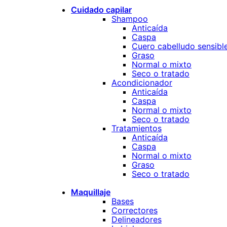
Cuidado capilar
Shampoo
Anticaída
Caspa
Cuero cabelludo sensibl
Graso
Normal o mixto
Seco o tratado
Acondicionador
Anticaída
Caspa
Normal o mixto
Seco o tratado
Tratamientos
Anticaída
Caspa
Normal o mixto
Graso
Seco o tratado
Maquillaje
Bases
Correctores
Delineadores