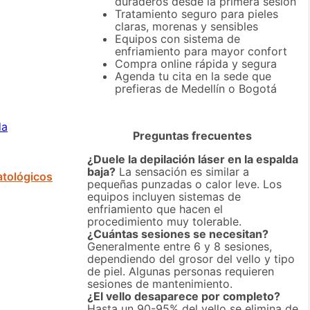
duraderos desde la primera sesión
Tratamiento seguro para pieles
claras, morenas y sensibles
Equipos con sistema de
enfriamiento para mayor confort
Compra online rápida y segura
Agenda tu cita en la sede que
prefieras de Medellín o Bogotá
da
Preguntas frecuentes
¿Duele la depilación láser en la espalda
baja?
La sensación es similar a
atológicos
pequeñas punzadas o calor leve. Los
equipos incluyen sistemas de
enfriamiento que hacen el
procedimiento muy tolerable.
¿Cuántas sesiones se necesitan?
Generalmente entre 6 y 8 sesiones,
dependiendo del grosor del vello y tipo
de piel. Algunas personas requieren
sesiones de mantenimiento.
¿El vello desaparece por completo?
Hasta un 90-95% del vello se elimina de