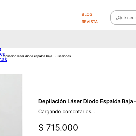
BLOG
REVISTA
é
cea
depilación láser diodo espalda baja – 8 sesiones
cas
cea
e piel
e piel
Depilación Láser Diodo Espalda Baja 
e
cea
Cargando comentarios…
cas
$ 715.000
é