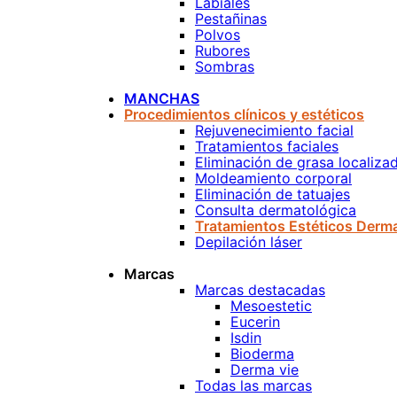
Labiales
Pestañinas
Polvos
Rubores
Sombras
MANCHAS
Procedimientos clínicos y estéticos
Rejuvenecimiento facial
Tratamientos faciales
Eliminación de grasa localiza
Moldeamiento corporal
Eliminación de tatuajes
Consulta dermatológica
Tratamientos Estéticos Derm
Depilación láser
Marcas
Marcas destacadas
Mesoestetic
Eucerin
Isdin
Bioderma
Derma vie
Todas las marcas