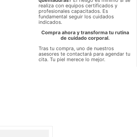
quemaduras?
El riesgo es mínimo si se
realiza con equipos certificados y
profesionales capacitados. Es
fundamental seguir los cuidados
indicados.
Compra ahora y transforma tu rutina
de cuidado corporal.
Tras tu compra, uno de nuestros
asesores te contactará para agendar tu
cita. Tu piel merece lo mejor.
Cargando comentarios…