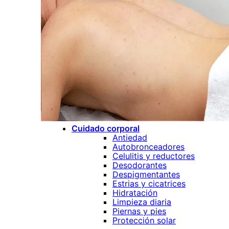
Piel sensible o con rosá
Piel con manchas y/o pe
Niños
Piel normal o todo tipo d
Limpieza Diaria
Piel normal o todo tipo d
Piel seca
Piel mixta grasa y/o acn
Piel sensible o con rosá
Piel con manchas y/o pe
Despigmentantes
Acné
Cuidado corporal
Antiedad
Autobronceadores
Celulitis y reductores
Desodorantes
Despigmentantes
Estrias y cicatrices
Hidratación
Limpieza diaria
Piernas y pies
Protección solar