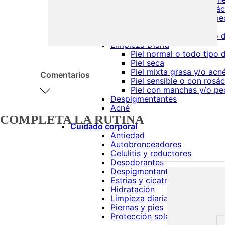
Piel sensible o con rosá
Piel con manchas y/o pe
Niños
Piel normal o todo tipo d
Limpieza Diaria
Piel normal o todo tipo d
Piel seca
Piel mixta grasa y/o acn
Comentarios
Piel sensible o con rosá
Piel con manchas y/o pe
Despigmentantes
Acné
COMPLETA LA RUTINA
Cuidado corporal
Por favor, inicia sesión
Antiedad
para escribir un
Autobronceadores
comentario.
Celulitis y reductores
Desodorantes
Despigmentantes
Estrias y cicatrices
Hidratación
Limpieza diaria
Piernas y pies
Protección solar