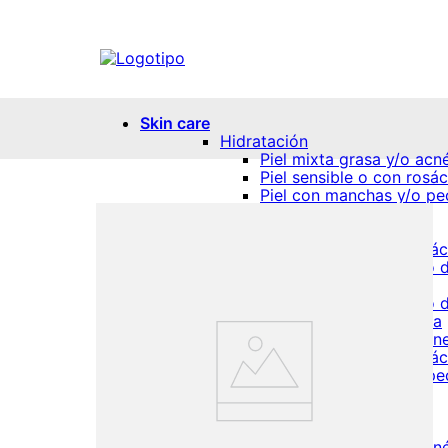
Skin care
Hidratación
Piel mixta grasa y/o acn
Piel sensible o con rosá
Piel con manchas y/o pe
Piel grasa
Piel seca
Piel sensible o con rosá
Piel normal o todo tipo d
Antiedad
Piel normal o todo tipo d
Piel seca y/o envejecida
Piel mixta grasa y/o acn
Piel sensible o con rosá
Piel con manchas y/o pe
Contorno de ojos
Protección solar
Piel seca
Piel mixta grasa y/o acn