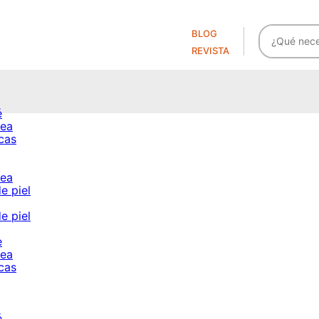
BLOG
REVISTA
é
cea
cas
cea
e piel
e piel
e
cea
cas
é