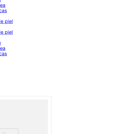
cea
cas
e piel
e piel
é
cea
cas
Cargando comentarios…