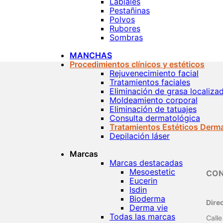
Labiales
Pestañinas
Polvos
Rubores
Sombras
MANCHAS
Procedimientos clínicos y estéticos
Rejuvenecimiento facial
Tratamientos faciales
Eliminación de grasa localiza
Moldeamiento corporal
Eliminación de tatuajes
Consulta dermatológica
Tratamientos Estéticos Derm
Depilación láser
Marcas
Marcas destacadas
Mesoestetic
CO
Eucerin
Isdin
Bioderma
Dire
Derma vie
Todas las marcas
Calle