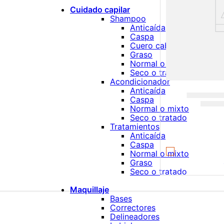
Cuidado capilar
Shampoo
Anticaída
Caspa
Cuero cabelludo sensibl
Graso
Normal o mixto
Seco o tratado
Acondicionador
Anticaída
Caspa
Normal o mixto
Seco o tratado
Tratamientos
Anticaída
Caspa
Normal o mixto
Graso
Seco o tratado
Maquillaje
Bases
Correctores
Delineadores