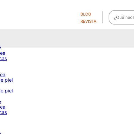
BLOG
REVISTA
é
cea
cas
cea
e piel
e piel
e
cea
cas
é