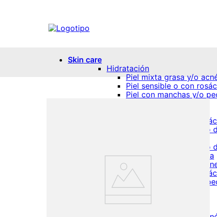
Skin care
Hidratación
Piel mixta grasa y/o acn
Piel sensible o con rosá
Piel con manchas y/o pe
Piel grasa
Piel seca
Piel sensible o con rosá
Piel normal o todo tipo d
Antiedad
Piel normal o todo tipo d
Piel seca y/o envejecida
Piel mixta grasa y/o acn
Piel sensible o con rosá
Piel con manchas y/o pe
Contorno de ojos
Protección solar
Piel seca
Piel mixta grasa y/o acn