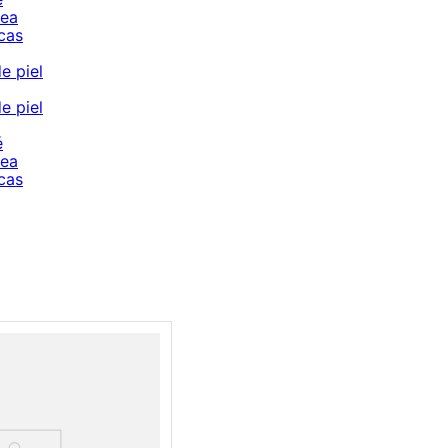
cea
cas
e piel
e piel
é
cea
cas
Cargando comentarios…