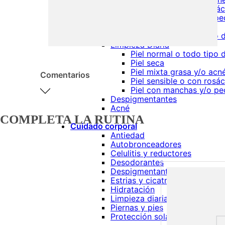
Piel sensible o con rosá
Piel con manchas y/o pe
Niños
Piel normal o todo tipo d
Limpieza Diaria
Piel normal o todo tipo d
Piel seca
Piel mixta grasa y/o acn
Comentarios
Piel sensible o con rosá
Piel con manchas y/o pe
Despigmentantes
Acné
COMPLETA LA RUTINA
Cuidado corporal
Por favor, inicia sesión
Antiedad
para escribir un
Autobronceadores
comentario.
Celulitis y reductores
Desodorantes
Despigmentantes
Estrias y cicatrices
Hidratación
Limpieza diaria
Piernas y pies
Protección solar