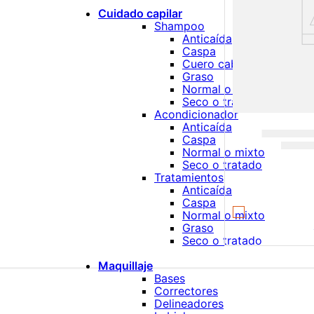
Cuidado capilar
Shampoo
Anticaída
Caspa
Cuero cabelludo sensibl
Graso
Normal o mixto
Seco o tratado
Acondicionador
Anticaída
Caspa
Normal o mixto
Seco o tratado
Tratamientos
Anticaída
Caspa
Normal o mixto
Graso
Seco o tratado
Maquillaje
Bases
Correctores
Delineadores